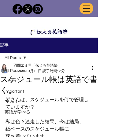
記事
All Posts
羽間エミ里「伝える英語塾」
All Posts
2024年10月11日
読了時間: 2分
スケジュール帳は英語で書
News
く。
Important
皆さんは、スケジュールを何で管理し
Private
ていますか？
英語が学べる
私は色々迷走した結果、今は結局、
紙ベースのスケジュール帳に
落ち着いています。