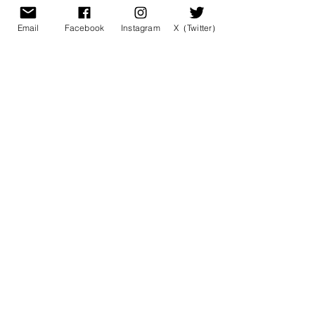
Email
Facebook
Instagram
X（Twitter）
メルマガ登録（無料）
info@tsutaerueigo.com
Sign up for our newsletter
Email
Subscribe
名