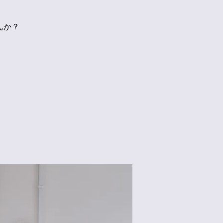
んか？
。