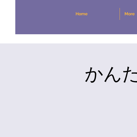
Home
More
かん