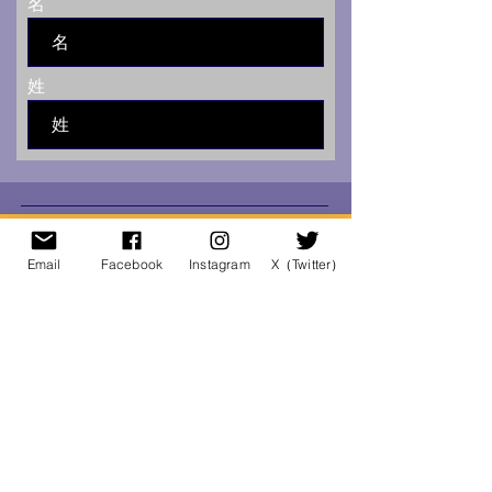
名
姓
Have Any Questions?
Email
Facebook
Instagram
X（Twitter）
Name
Email
Title