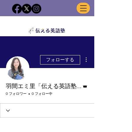
その他
フォローする
管理者
羽間エミ里「伝える英語塾」
0 フォロワー
0 フォロー中