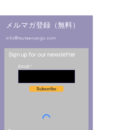
メルマガ登録（無料）
info@tsutaerueigo.com
Sign up for our newsletter
Email
Subscribe